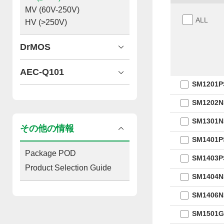
MV (60V-250V)
ALL
HV (>250V)
DrMOS
AEC-Q101
SM1201P
SM1202
SM1301
その他の情報
SM1401P
Package POD
SM1403P
Product Selection Guide
SM1404N
SM1406N
SM1501