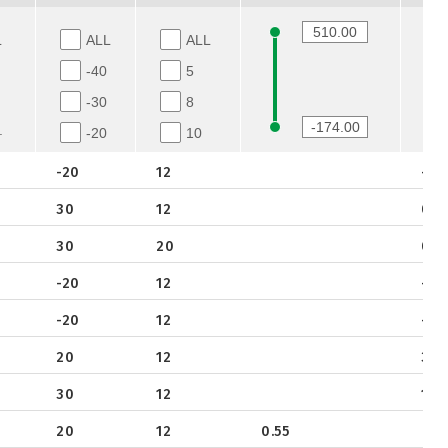
L
ALL
ALL
-40
5
-30
8
.
-20
10
-12
12
l
-20
12
-0.
-8
16
30
12
0.3
l-
12
20
30
20
0.8
16
25
P
-20
12
-3.3
l
18
30
20
-20
12
-2.
24
20
12
3.5
25
30
12
1
30
20
12
0.55
33