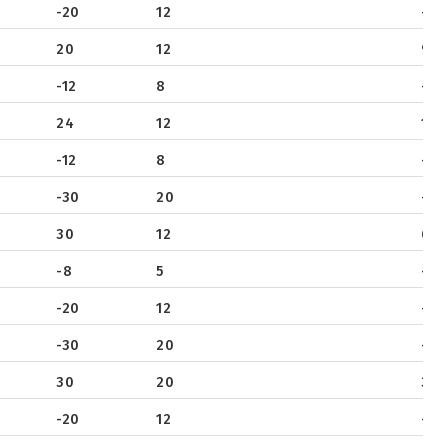
-20
12
-6.5
20
12
9
-12
8
-8.
24
12
13
-12
8
-3.6
-30
20
-7.9
30
12
6
-8
5
-9.
-20
12
-9.
-30
20
-3.2
30
20
3.7
-20
12
-9.