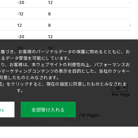
-20
12
-4
-12
8
-4.
12
8
6.8
-20
12
-2.7
20
12
4.5
）に基づき、お客様のパーソナルデータの保護に努めるとともに、お
よるデータ管理を可能にしています。
-12
8
-11
より、お客様は、本ウェブサイトの利便性向上、パフォーマンスお
いマーケティングコンテンツの表示を目的とした、当社のクッキー
同意したものとみなされます。
「確認」をクリックすると、現在の設定に同意したものとみなされま
50
す。
Per Page
es
全部受け入れる
10
10
/10 Pages