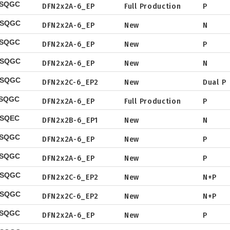
PSQGC
DFN2x2A-6_EP
Full Production
P
Tape & Reel
Package
Datasheet
NSQGC
DFN2x2A-6_EP
New
N
Tape & Reel
Package
Datasheet
PSQGC
DFN2x2A-6_EP
New
P
Tape & Reel
Package
Datasheet
NSQGC
DFN2x2A-6_EP
New
N
Tape & Reel
Package
Datasheet
BSQGC
DFN2x2C-6_EP2
New
Dual P
Tape & Reel
Package
Datasheet
PSQGC
DFN2x2A-6_EP
Full Production
P
Tape & Reel
Package
Datasheet
NSQEC
DFN2x2B-6_EP1
New
N
Tape & Reel
Package
Datasheet
PSQGC
DFN2x2A-6_EP
New
P
Tape & Reel
Package
Datasheet
PSQGC
DFN2x2A-6_EP
New
P
Tape & Reel
Package
Datasheet
CSQGC
DFN2x2C-6_EP2
New
N+P
Tape & Reel
Package
Datasheet
CSQGC
DFN2x2C-6_EP2
New
N+P
Tape & Reel
Package
Datasheet
PSQGC
DFN2x2A-6_EP
New
P
Tape & Reel
Package
Datasheet
Datasheet