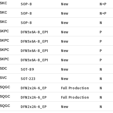
CSKC
SOP-8
New
N+P
Tape & Reel
Package
Datasheet
CSKC
SOP-8
New
N+P
Tape & Reel
Package
Datasheet
NSKC
SOP-8
New
N
Tape & Reel
Package
Datasheet
SKPC
DFN5x6A-8_EP1
New
P
Tape & Reel
Package
Datasheet
SKPC
DFN5x6A-8_EP1
New
P
Tape & Reel
Package
Datasheet
SKPC
DFN5x6A-8_EP1
New
P
Tape & Reel
Package
Datasheet
SKPC
DFN5x6A-8_EP1
New
P
Tape & Reel
Package
Datasheet
NSDC
SOT-89
New
N
Tape & Reel
Package
Datasheet
SVC
SOT-223
New
N
Tape & Reel
Package
Datasheet
NSQGC
DFN2x2A-6_EP
Full Production
N
Tape & Reel
Package
Datasheet
NSQGC
DFN2x2A-6_EP
Full Production
N
Tape & Reel
Package
Datasheet
NSQGC
DFN2x2A-6_EP
New
N
Tape & Reel
Package
Datasheet