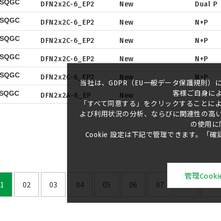
BSQGC
DFN2x2C-6_EP2
New
Dual P
Tape & Reel
Package
Datasheet
Package
Datasheet
CSQGC
DFN2x2C-6_EP2
New
N+P
Tape & Reel
Package
Datasheet
Tape & Reel
Package
Datasheet
CSQGC
DFN2x2C-6_EP2
New
N+P
Tape & Reel
Package
Datasheet
Tape & Reel
Package
Datasheet
CSQGC
DFN2x2C-6_EP2
New
N+P
Tape & Reel
Package
Tape & Reel
Package
CSQGC
DFN2x2C-6_EP2
New
N+P
Tape & Reel
当社は、GDPR（EU一般データ保護規則
Tape & Reel
PSQGC
客様ご自身に
DFN2x2A-6_EP
New
P
「すべて同意する」をクリックすることに
よび利用状況の分析、ならびに関連性の高
の使用に
Cookie 設定は下記で管理できます。
管理Cooki
1
02
03
04
05
06
07
08
09