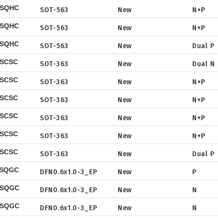
CSQHC
SOT-563
New
N+P
Tape & Reel
Package
Datasheet
SOT
CSQHC
SOT-563
New
N+P
TO
Tape & Reel
Package
Datasheet
TSSOP
BSQHC
SOT-563
New
Dual P
Tape & Reel
Package
Datasheet
DFN2x2
DSCSC
SOT-363
New
Dual N
Tape & Reel
Package
Datasheet
DFN3x3
CSCSC
SOT-363
New
N+P
Tape & Reel
Package
Datasheet
DFN3.3x3.3
CSCSC
SOT-363
New
N+P
Tape & Reel
Package
Datasheet
DFN2x5
CSCSC
SOT-363
New
N+P
DFN2x3
Tape & Reel
Package
Datasheet
CSCSC
DFN3x2
SOT-363
New
N+P
Tape & Reel
Package
Datasheet
BSCSC
SOT-363
New
Dual P
Tape & Reel
Package
Datasheet
PSQGC
DFN0.6x1.0-3_EP
New
P
Tape & Reel
Package
Datasheet
NSQGC
DFN0.6x1.0-3_EP
New
N
Tape & Reel
Package
Datasheet
NSQGC
DFN0.6x1.0-3_EP
New
N
Tape & Reel
Package
Datasheet