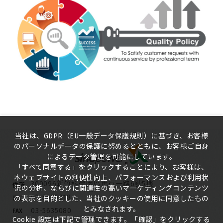
当社は、GDPR（EU一般データ保護規則）に基づき、お客様
のパーソナルデータの保護に努めるとともに、お客様ご自身
によるデータ管理を可能にしています。
「すべて同意する」をクリックすることにより、お客様は、
本ウェブサイトの利便性向上、パフォーマンスおよび利用状
300096新竹科學園區篤行一路6號5樓
住所
況の分析、ならびに関連性の高いマーケティングコンテンツ
03-5635818
の表示を目的とした、当社のクッキーの使用に同意したもの
電話
とみなされます。
03-5635080
FAX
Cookie 設定は下記で管理できます。「確認」をクリックする