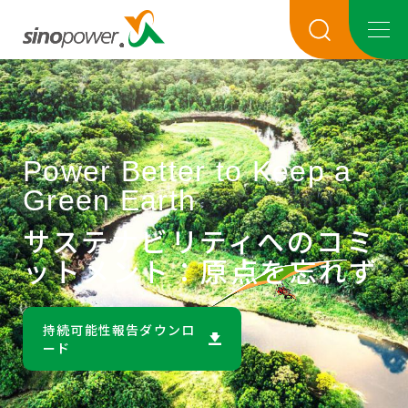
Power Better to Keep a
Power Better to Keep a
Green Earth
Green Earth
サステナビリティへのコミ
サステナビリティへのコミ
ットメント：原点を忘れず
ットメント：原点を忘れず
持続可能性報告ダウンロ
持続可能性報告ダウンロ
ード
ード