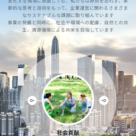
変化する環境に直面しても、私たちは原点を忘れず、革
新的な思考と技術をもって、企業運営に関わるさまざま
なサステナブルな課題に取り組んでいます
事業の発展と同時に、社会や環境への配慮、自然との共
生、資源循環による共栄を目指しています
サステナビリティ・マ
ステークホルダー
従業員との関係
社会貢献