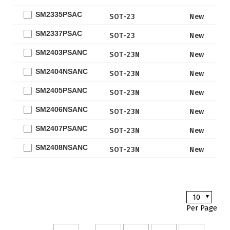
Not for
EWLCSP-A
New
SM2335PSAC
DFN0.6x1.0-
SOT-23
New
Design
3_EP
SM2337PSAC
SOT-23
New
TSOT-23
SM2403PSANC
SOT-23N
New
TSOT-23-6
LFPAK
SM2404NSANC
SOT-23N
New
SC-70
SM2405PSANC
SOT-23N
New
SOP
SM2406NSANC
SOT-23N
New
DFN5x6
SM2407PSANC
SOT-23N
New
SOT
SM2408NSANC
SOT-23N
New
TO
TSSOP
DFN2x2
10
DFN3x3
Per Page
DFN3.3x3.3
DFN2x5