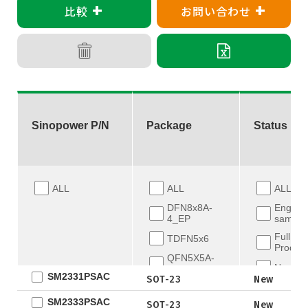
+
+
比較
お問い合わせ
Sinopower P/N
Package
Status
ALL
ALL
ALL
DFN8x8A-
Engine
4_EP
sample
Full
TDFN5x6
Product
QFN5X5A-
New
31L
SM2331PSAC
SOT-23
New
WLCSP
EOL
SM2333PSAC
SOT-23
New