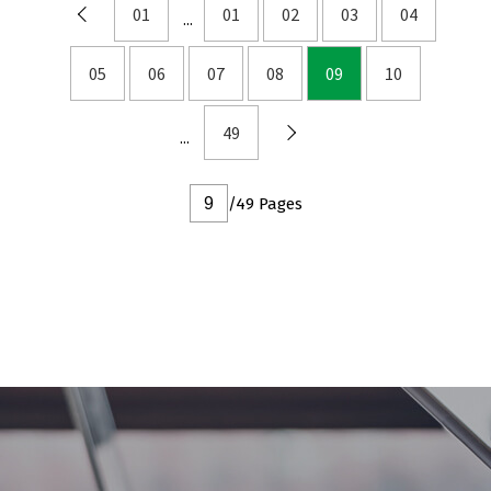
01
01
02
03
04
DFN2x3
DFN3x2
05
06
07
08
09
10
49
/49 Pages