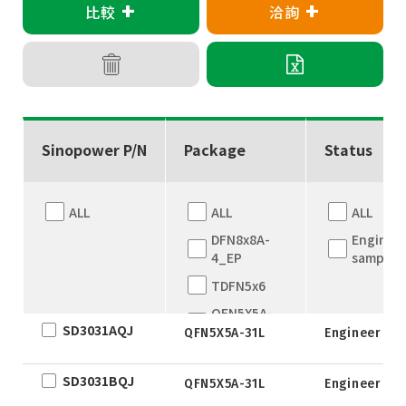
+
+
比較
洽詢
Sinopower P/N
Package
Status
ALL
ALL
ALL
DFN8x8A-
Enginee
4_EP
sample
TDFN5x6
QFN5X5A-
SD3031AQJ
31L
QFN5X5A-31L
Engineer sa
WLCSP
SD3031BQJ
QFN5X5A-31L
Engineer sa
EWLCSP-A