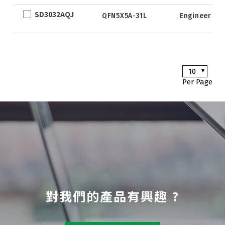
DFN0.6x1.0-
SD3032AQJ
3_EP
QFN5X5A-31L
Engineer sa
TSOT-23
TSOT-23-6
LFPAK
10
SC-70
Per Page
SOP
DFN5x6
SOT
TO
TSSOP
DFN2x2
DFN3x3
對我們的產品有興趣 ?
DFN3.3x3.3
DFN2x5