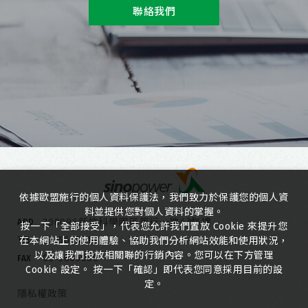
DFN2x3
聯絡我們
DFN3x2
依據歐盟施行的個人資料保護法，我們致力於保護您的個人資
料並提供您對個人資料的掌握。
300096新竹科學園區篤行一路6號5樓
ADD
按一下「全部接受」，代表您允許我們置放 Cookie 來提升您
03-5635818
在本網站上的使用體驗、協助我們分析網站效能和使用狀況，
TEL
以及讓我們投放相關聯的行銷內容。您可以在下方管理
03-5635080
FAX
Cookie 設定。 按一下「確認」即代表您同意採用目前的設
定。
隱私權政策