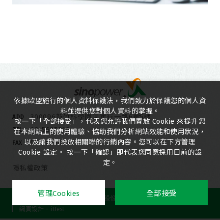
依據歐盟施行的個人資料保護法，我們致力於保護您的個人資
料並提供您對個人資料的掌握。
300096新竹科學園區篤行一路6號5樓
ADD
按一下「全部接受」，代表您允許我們置放 Cookie 來提升您
03-5635818
TEL
在本網站上的使用體驗、協助我們分析網站效能和使用狀況，
以及讓我們投放相關聯的行銷內容。您可以在下方管理
03-5635080
FAX
Cookie 設定。 按一下「確認」即代表您同意採用目前的設
定。
隱私權政策
管理Cookies
全部接受
Copyright ©
2026
大中積體電路股份有限公司
All Rights Reserved.
網頁設計
-
iBest