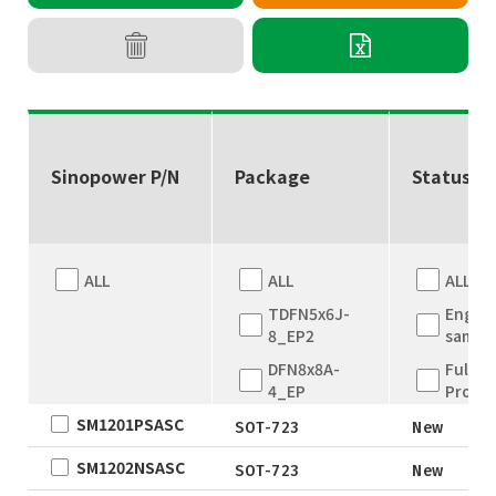
Sinopower P/N
Package
Status
ALL
ALL
ALL
TDFN5x6J-
Engine
8_EP2
sampl
DFN8x8A-
Full
4_EP
Produ
SM1201PSASC
DFN8x8A-
New
SOT-723
New
4_EP
EOL
SM1202NSASC
SOT-723
New
TDFN5x6
Not fo