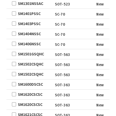
SM1301NSSAC
QFN5X5A-
New D
SOT-523
New
31L
SM1401PSSC
SC-70
New
WLCSP
SM1403PSSC
SC-70
New
EWLCSP-A
DFN0.6x1.0-
SM1404NSSC
SC-70
New
3_EP
SM1406NSSC
SC-70
New
TSOT-23
SM1501GSQHC
TSOT-23-6
SOT-563
New
LFPAK
SM1502CSQHC
SOT-563
New
SC-70
SM1502CSQHC
SOT-563
New
SOP
SM1600DSCSC
SOT-363
New
DFN5x6
SM1620CSCSC
SOT
SOT-363
New
TO
SM1620CSCSC
SOT-363
New
TSSOP
SM1621CSCSC
SOT-363
New