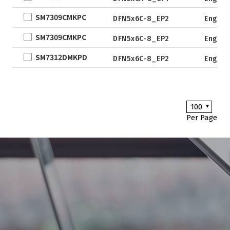
DFN3.3x3.3
SM7309CMKPC
DFN5x6C-8_EP2
Engine
DFN2x5
SM7309CMKPC
DFN2x3
DFN5x6C-8_EP2
Engine
DFN3x2
SM7312DMKPD
DFN5x6C-8_EP2
Engine
100
Per Page