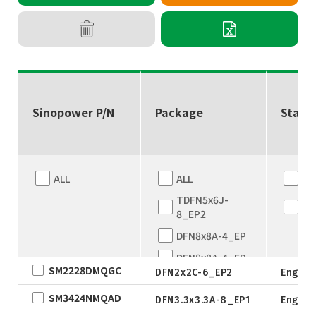
Sinopower P/N
Package
Statu
ALL
ALL
AL
TDFN5x6J-
En
8_EP2
sa
DFN8x8A-4_EP
DFN8x8A-4_EP
SM2228DMQGC
DFN2x2C-6_EP2
Engine
TDFN5x6
SM3424NMQAD
QFN5X5A-31L
DFN3.3x3.3A-8_EP1
Engine