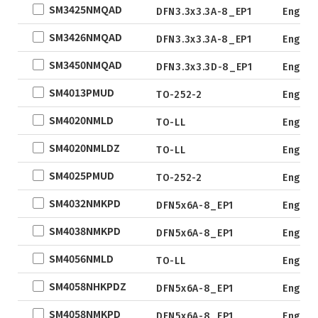
WLCSP
SM3425NMQAD
DFN3.3x3.3A-8_EP1
Engine
EWLCSP-A
SM3426NMQAD
DFN3.3x3.3A-8_EP1
Engine
DFN0.6x1.0-
SM3450NMQAD
3_EP
DFN3.3x3.3D-8_EP1
Engine
TSOT-23
SM4013PMUD
TO-252-2
Engine
TSOT-23-6
SM4020NMLD
TO-LL
Engine
LFPAK
SM4020NMLDZ
TO-LL
Engine
SC-70
SOP
SM4025PMUD
TO-252-2
Engine
DFN5x6
SM4032NMKPD
DFN5x6A-8_EP1
Engine
SOT
SM4038NMKPD
DFN5x6A-8_EP1
Engine
TO
SM4056NMLD
TO-LL
Engine
TSSOP
DFN2x2
SM4058NHKPDZ
DFN5x6A-8_EP1
Engine
DFN3x3
SM4058NMKPD
DFN5x6A-8_EP1
Engine