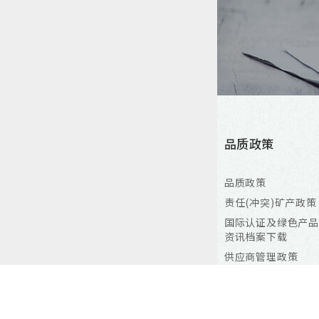
产品资讯
解决方案
品质政策
MOSFET
个人电脑与伺服器
品质政策
LV (≦40V)
工业自动化控制
责任(冲突)矿产政策
MV (60V-250V)
手持式电子装置
国际认证及绿色产品
资讯档案下载
HV (>250V)
车用方案
供应商管理政策
DrMOS
液晶显示器
满意度调查
DrMOS
风扇&马达驱动
AEC-Q101
网路通讯