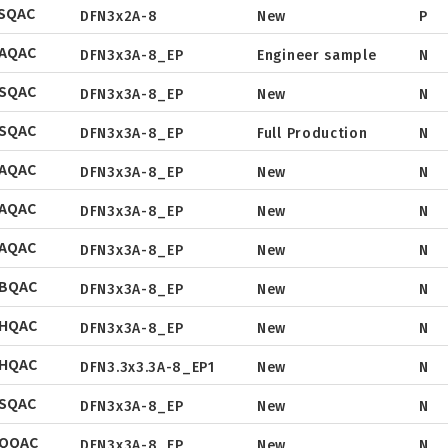
SQAC
Tube
DFN3x2A-8
New
P
Package
SC-70
Datasheet
SOP
AQAC
Tape & Reel
DFN3x3A-8_EP
Engineer sample
N
Package
Datasheet
DFN5x6
SQAC
Tube
DFN3x3A-8_EP
New
N
Package
Datasheet
SOT
SQAC
Tape & Reel
DFN3x3A-8_EP
Full Production
N
Package
Datasheet
TO
AQAC
Tape & Reel
DFN3x3A-8_EP
New
N
Package
TSSOP
Datasheet
DFN2x2
AQAC
Tape & Reel
DFN3x3A-8_EP
New
N
Package
Datasheet
DFN3x3
AQAC
Tape & Reel
DFN3x3A-8_EP
New
N
Package
Datasheet
DFN3.3x3.3
NBQAC
Tape & Reel
DFN3x3A-8_EP
New
N
Package
Datasheet
DFN2x5
NHQAC
Tape & Reel
DFN2x3
DFN3x3A-8_EP
New
N
Package
Datasheet
DFN3x2
NHQAC
Tape & Reel
DFN3.3x3.3A-8_EP1
New
N
Package
Datasheet
SQAC
Tape & Reel
DFN3x3A-8_EP
New
N
Package
Datasheet
NQQAC
Tape & Reel
DFN3x3A-8_EP
New
N
Package