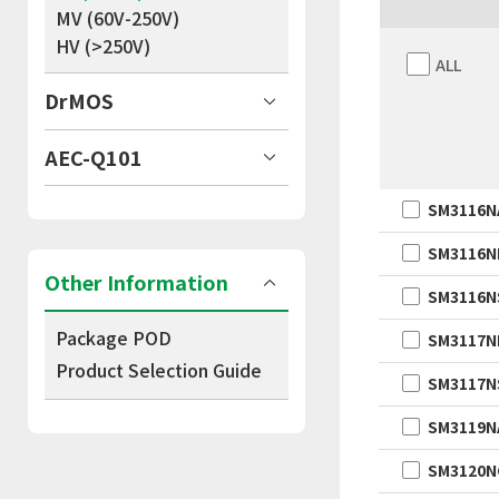
MV (60V-250V)
HV (>250V)
ALL
DrMOS
AEC-Q101
SM3116N
SM3116N
Other Information
SM3116N
Package POD
SM3117N
Product Selection Guide
SM3117N
SM3119N
SM3120N