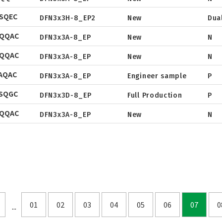
Datasheet
Datasheet
SQEC
Tape & Reel
DFN3x3H-8_EP2
New
Dua
Package
Datasheet
Package
Datasheet
NQQAC
Tape & Reel
DFN3x3A-8_EP
New
N
Package
Datasheet
Tape & Reel
Package
Datasheet
NQQAC
Tape & Reel
DFN3x3A-8_EP
New
N
Package
Datasheet
Tape & Reel
Package
Datasheet
AQAC
Tape & Reel
DFN3x3A-8_EP
Engineer sample
P
Package
Tape & Reel
Package
SQGC
Tape & Reel
DFN3x3D-8_EP
Full Production
P
Tape & Reel
NQQAC
DFN3x3A-8_EP
New
N
01
02
03
04
05
06
07
0