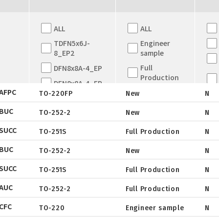
ALL
ALL
TDFN5x6J-
Engineer
8_EP2
sample
Full
DFN8x8A-4_EP
Production
DFN8x8A-4_EP
AFPC
New
TO-220FP
New
N
TDFN5x6
EOL
BUC
QFN5X5A-31L
TO-252-2
New
N
Datasheet
Not for New
WLCSP
SUCC
Design
TO-251S
Full Production
N
Package
Datasheet
EWLCSP-A
BUC
Tube
TO-252-2
New
N
Package
Datasheet
DFN0.6x1.0-
SUCC
3_EP
Tape & Reel
TO-251S
Full Production
N
Package
Datasheet
TSOT-23
AUC
Tube
TO-252-2
Full Production
N
Package
Datasheet
TSOT-23-6
CFC
Tape & Reel
TO-220
Engineer sample
N
Package
Datasheet
LFPAK