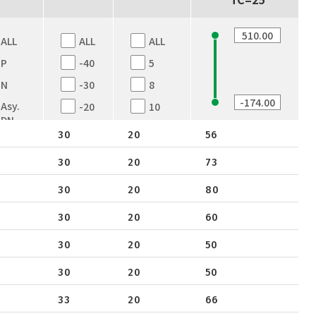
ALL
ALL
ALL
P
-40
5
N
-30
8
Asy.
-20
10
DN
-12
12
30
20
56
Dual
-8
16
N
30
20
73
12
20
Dual-
N
30
20
80
16
25
N+P
18
30
30
20
60
Dual
20
30
20
50
P
24
Dual-
30
20
50
25
P
33
20
66
30