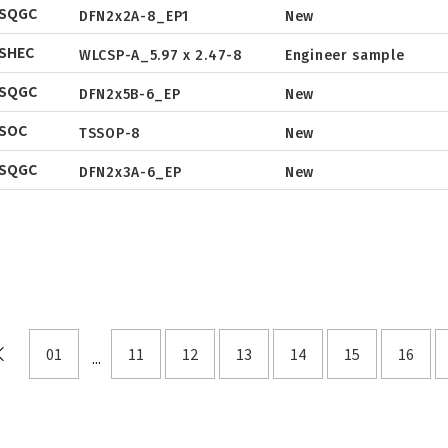
SOP
DSQGC
DFN2x2A-8_EP1
New
Package
Datasheet
Package
Datasheet
DFN5x6
SHEC
Tape & Reel
WLCSP-A_5.97 x 2.47-8
Engineer sample
Package
Datasheet
Tape & Reel
SOT
Package
Datasheet
DSQGC
Tape & Reel
DFN2x5B-6_EP
New
Package
Datasheet
TO
Tape & Reel
Package
SOC
Tape & Reel
TSSOP-8
New
TSSOP
Tape & Reel
DFN2x2
DSQGC
DFN2x3A-6_EP
New
DFN3x3
DFN3.3x3.3
DFN2x5
DFN2x3
DFN3x2
01
11
12
13
14
15
16