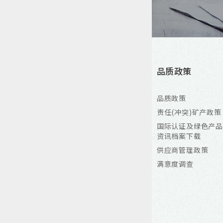
产品资讯
解决方案
品质政策
MOSFET
个人电脑与伺服器
品质政策
LV (≦40V)
工业自动化控制
责任(冲突)矿产政策
MV (60V-250V)
手持式电子装置
国际认证及绿色产品
资讯档案下载
HV (>250V)
车用方案
供应商管理政策
DrMOS
液晶显示器
满意度调查
DrMOS
风扇&马达驱动
AEC-Q101
网路通讯
LV (≦40V)
电池模组
MV (60V-250V)
交换式电源供应器