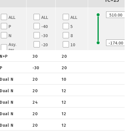
ALL
ALL
ALL
P
-40
5
N
-30
8
Asy.
-20
10
DN
-12
12
N+P
30
20
Dual
-8
16
N
P
-30
20
12
20
Dual-
N
Dual N
20
10
16
25
N+P
18
30
Dual N
20
12
Dual
20
Dual N
24
12
P
24
Dual-
Dual N
20
12
25
P
Dual N
20
12
30