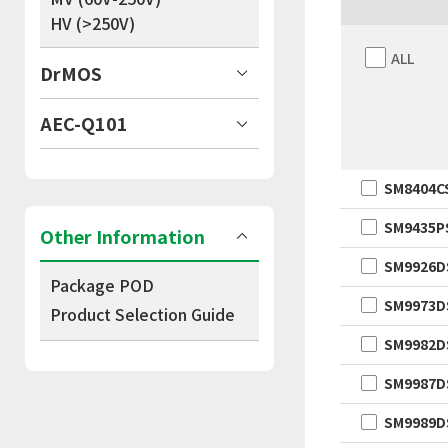
HV (>250V)
ALL
DrMOS
AEC-Q101
SM8404C
SM9435P
Other Information
SM9926D
Package POD
SM9973
Product Selection Guide
SM9982D
SM9987D
SM9989D