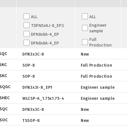
ALL
ALL
Engineer
TDFN5x6J-8_EP2
sample
DFN8x8A-4_EP
Full
DFN8x8A-4_EP
Production
TDFN5x6
SQC
New
DFN3x3C-8
New
QFN5X5A-31L
EOL
SKC
SOP-8
Full Production
Datasheet
WLCSP
Not for New
SKC
Design
SOP-8
Full Production
Package
Datasheet
EWLCSP-A
DSQGC
DFN0.6x1.0-3_EP
Tape & Reel
DFN3x3I-8_EP1
Engineer sample
Package
Datasheet
TSOT-23
SHEC
Tape & Reel
WLCSP-A_1.75x1.75-4
Engineer sample
Package
Datasheet
TSOT-23-6
SQC
Tape & Reel
DFN3x3C-8
New
Package
Datasheet
LFPAK
SOC
Tape & Reel
TSSOP-8
New
Datasheet
SC-70
Datasheet