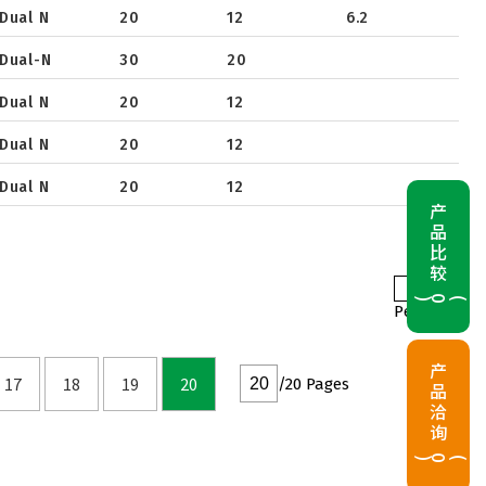
33
Dual N
20
12
6.2
40
Dual-N
30
20
650
Dual N
20
12
Dual N
20
12
Dual N
20
12
产品比较
25
(
0
)
Per Page
产品洽询
17
18
19
20
/20 Pages
(
0
)