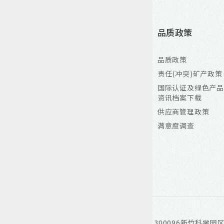
产品资讯
解决方案
品质政策
MOSFET
个人电脑与伺服器
品质政策
LV (≦40V)
工业自动化控制
责任(冲突)矿产政策
MV (60V-250V)
手持式电子装置
国际认证及绿色产品
资讯档案下载
HV (>250V)
车用方案
供应商管理政策
DrMOS
液晶显示器
满意度调查
DrMOS
风扇&马达驱动
AEC-Q101
网路通讯
LV (≦40V)
电池模组
MV (60V-250V)
交换式电源供应器
300096新竹科学园
ADD