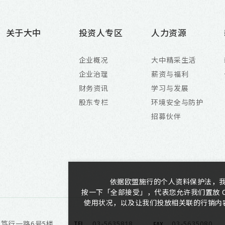
关于大中
投资人专区
人力资源
企业概况
大中精采生活
企业治理
薪资与福利
财务资讯
学习与发展
股东专栏
环境安全与防护
招募伙伴
依据欧盟施行的个人资料保护法，
按一下「全部接受」，代表您允许我们置放 C
使用状况，以及让我们投放相关联的行销内容。
区笃行一路6号5楼
03-5635818
03-5635080
TEL
FAX