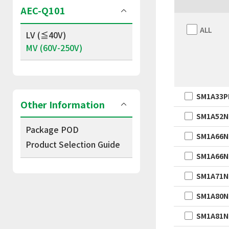
AEC-Q101
ALL
LV (≦40V)
MV (60V-250V)
SM1A33
Other Information
SM1A52
Package POD
SM1A66
Product Selection Guide
SM1A66
SM1A71
SM1A80
SM1A81