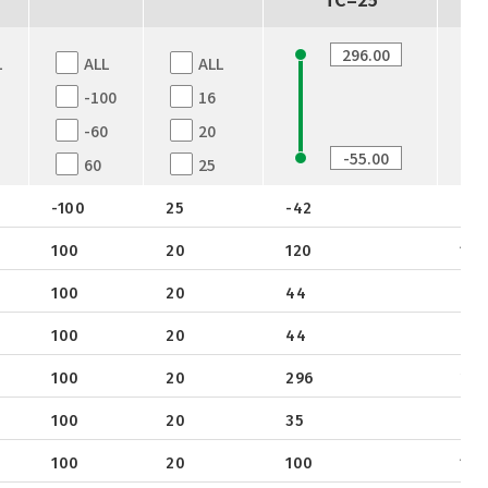
L
ALL
ALL
-100
16
-60
20
60
25
100
-100
25
-42
-6
150
100
20
120
19
100
20
44
8.4
100
20
44
8.4
100
20
296
26.
100
20
35
7.6
100
20
100
17