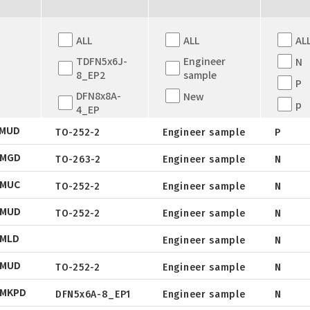
ALL
ALL
AL
TDFN5x6J-
Engineer
N
8_EP2
sample
P
DFN8x8A-
New
p
4_EP
PMUD
DFN8x8A-
TO-252-2
Engineer sample
P
4_EP
NMGD
TO-263-2
Engineer sample
N
Datasheet
TDFN5x6
NMUC
QFN5X5A-
TO-252-2
Engineer sample
N
Package
Datasheet
31L
NMUD
Tape & Reel
TO-252-2
Engineer sample
N
Package
Datasheet
WLCSP
Datasheet
NMLD
Tape & Reel
Engineer sample
N
Package
EWLCSP-A
Datasheet
Package
Datasheet
DFN0.6x1.0-
NMUD
Tape & Reel
TO-252-2
Engineer sample
N
Package
Datasheet
3_EP
Tape & Reel
Package
Datasheet
NMKPD
Tape & Reel
DFN5x6A-8_EP1
Engineer sample
N
Datasheet
TSOT-23
Tape & Reel
Package
Datasheet