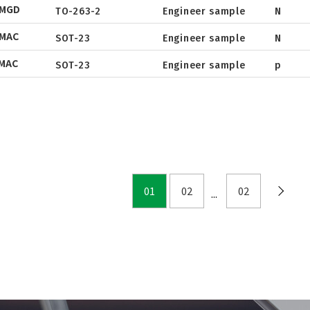
NMGD
TSOT-23-6
TO-263-2
Engineer sample
N
Package
Tape & Reel
Package
LFPAK
MAC
Tape & Reel
SOT-23
Engineer sample
N
Tape & Reel
SC-70
MAC
SOT-23
Engineer sample
p
SOP
DFN5x6
SOT
TO
TSSOP
DFN2x2
01
02
02
DFN3x3
DFN3.3x3.3
DFN2x5
DFN2x3
DFN3x2