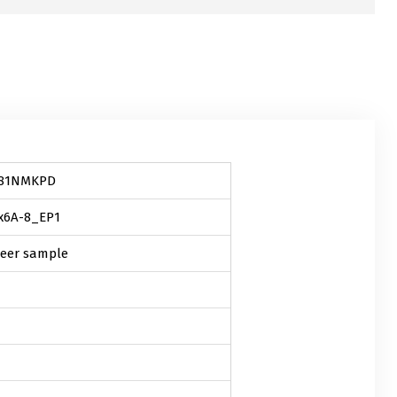
81NMKPD
x6A-8_EP1
eer sample