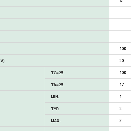
N
100
V)
20
TC=25
100
TA=25
17
MIN.
1
TYP.
2
MAX.
3