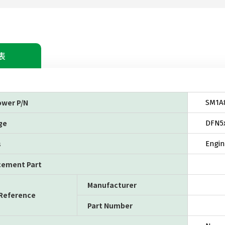
表
ower P/N
SM1A
ge
DFN5
s
Engin
cement Part
Manufacturer
 Reference
Part Number