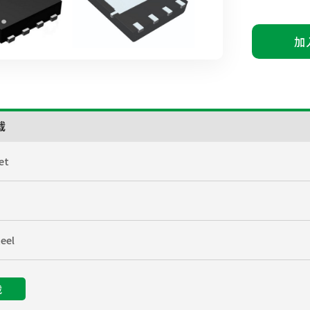
加
载
et
eel
载