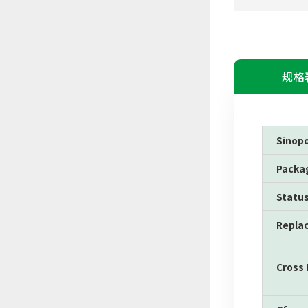
规格
Sinop
Packa
Statu
Repla
Cross