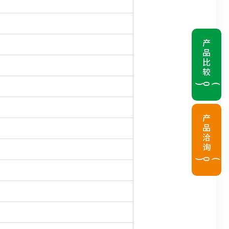
产品比较
(
0
)
产品洽询
(
0
)