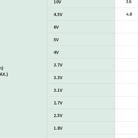
10V
3.6
4.5V
4.8
6V
5V
4V
3.7V
n)
AX.)
3.3V
3.1V
2.7V
2.5V
1.8V