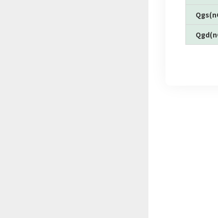
Qgs(n
Qgd(n