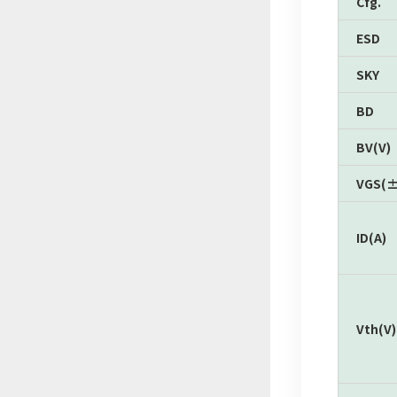
Cfg.
ESD
SKY
BD
BV(V)
VGS(±
ID(A)
Vth(V)