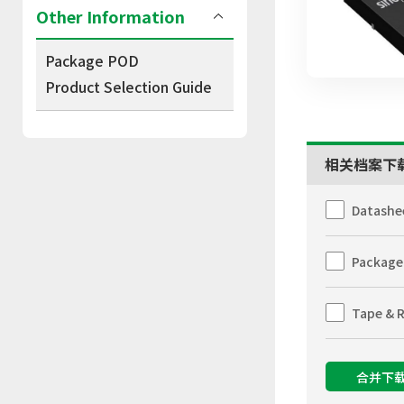
Other Information
Package POD
Product Selection Guide
相关档案下
Datashe
Package
Tape & R
合并下