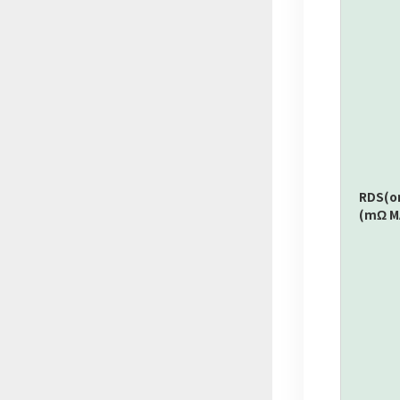
RDS(o
(mΩ M