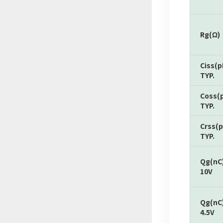
Rg(Ω)
Ciss(p
TYP.
Coss(
TYP.
Crss(p
TYP.
Qg(nC
10V
Qg(nC
4.5V