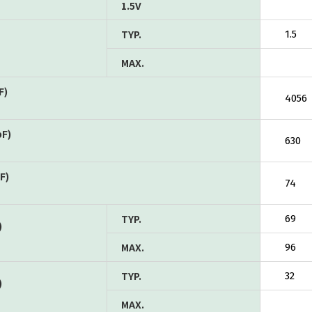
1.5V
TYP.
1.5
MAX.
F)
4056
pF)
630
F)
74
TYP.
69
)
MAX.
96
TYP.
32
)
MAX.