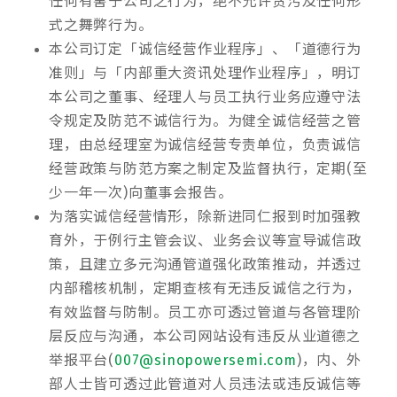
任何有害于公司之行为，绝不允许贪污及任何形
式之舞弊行为。
本公司订定「诚信经营作业程序」、「道德行为
准则」与「内部重大资讯处理作业程序」，明订
本公司之董事、经理人与员工执行业务应遵守法
令规定及防范不诚信行为。为健全诚信经营之管
理，由总经理室为诚信经营专责单位，负责诚信
经营政策与防范方案之制定及监督执行，定期(至
少一年一次)向董事会报告。
为落实诚信经营情形，除新进同仁报到时加强教
育外，于例行主管会议、业务会议等宣导诚信政
策，且建立多元沟通管道强化政策推动，并透过
内部稽核机制，定期查核有无违反诚信之行为，
有效监督与防制。员工亦可透过管道与各管理阶
层反应与沟通，本公司网站设有违反从业道德
之
举报平台(
007@sinopowersemi.com
)
，内、外
部人士皆可透过此管道对人员违法或违反诚信等