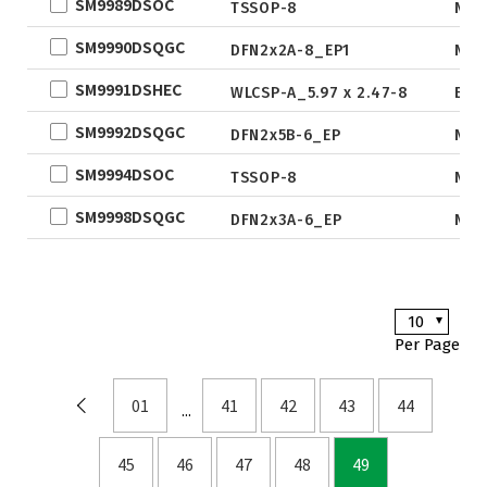
SM9989DSOC
TSSOP-8
New
DFN0.6x1.0-3_EP
SM9990DSQGC
DFN2x2A-8_EP1
New
TSOT-23
SM9991DSHEC
TSOT-23-6
WLCSP-A_5.97 x 2.47-8
Eng
LFPAK
SM9992DSQGC
DFN2x5B-6_EP
New
SC-70
SM9994DSOC
TSSOP-8
New
SOP
SM9998DSQGC
DFN2x3A-6_EP
New
DFN5x6
SOT
TO
10
TSSOP
Per Page
DFN2x2
DFN3x3
01
41
42
43
44
DFN3.3x3.3
DFN2x5
45
46
47
48
49