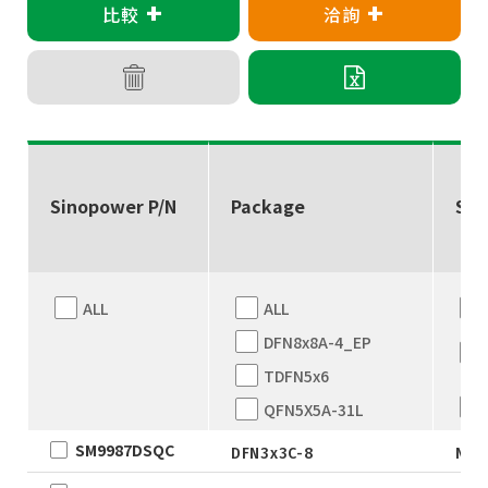
+
+
比較
洽詢
Sinopower P/N
Package
Sta
ALL
ALL
DFN8x8A-4_EP
TDFN5x6
QFN5X5A-31L
WLCSP
SM9987DSQC
DFN3x3C-8
New
EWLCSP-A