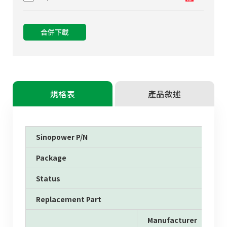
合併下載
規格表
產品敘述
Sinopower P/N
Package
Status
Replacement Part
Manufacturer