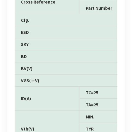
Cross Reference
Part Number
Cfg.
ESD
SKY
BD
BV(V)
VGS(±V)
TC=25
ID(A)
TA=25
MIN.
Vth(V)
TYP.