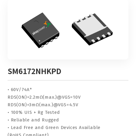
SM6172NHKPD
• 60V/74A*
RDS(ON)=2.2mΩ(max.)@VGS=10V
RDS(ON)=3mΩ(max.)@VGS=4.5V
• 100% UIS + Rg Tested
• Reliable and Rugged
• Lead Free and Green Devices Available
(RoHS Compliant)