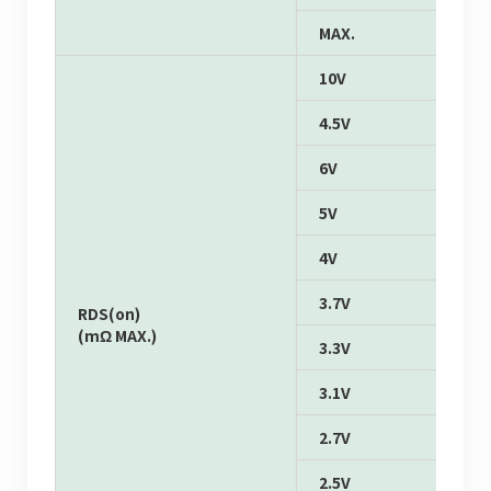
MAX.
10V
4.5V
6V
5V
4V
3.7V
RDS(on)
(mΩ MAX.)
3.3V
3.1V
2.7V
2.5V