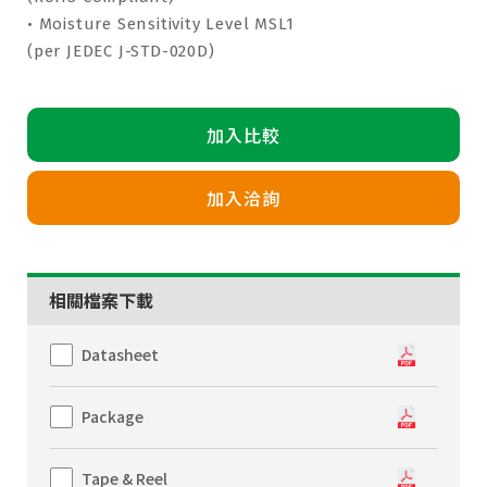
• Moisture Sensitivity Level MSL1
(per JEDEC J-STD-020D)
加入比較
加入洽詢
相關檔案下載
Datasheet
Package
Tape & Reel