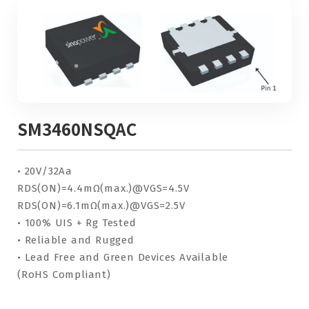
SM3460NSQAC
• 20V/32Aa
RDS(ON)=4.4mΩ(max.)@VGS=4.5V
RDS(ON)=6.1mΩ(max.)@VGS=2.5V
• 100% UIS + Rg Tested
• Reliable and Rugged
• Lead Free and Green Devices Available
(RoHS Compliant)