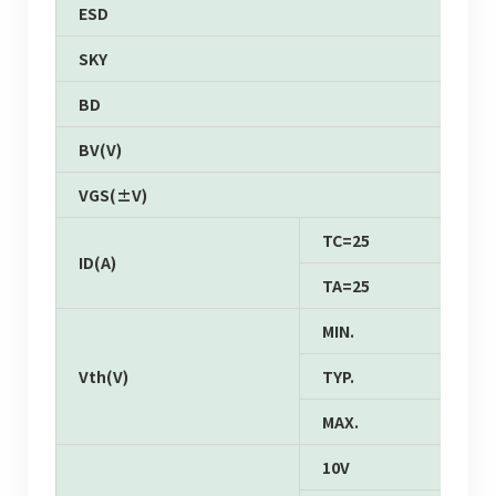
ESD
SKY
BD
BV(V)
VGS(±V)
TC=25
ID(A)
TA=25
MIN.
Vth(V)
TYP.
MAX.
10V