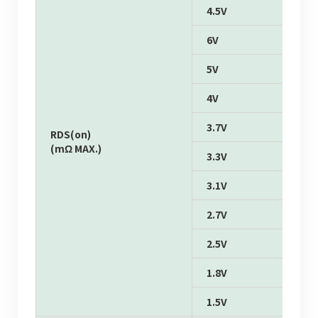
4.5V
6V
5V
4V
3.7V
RDS(on)
(mΩ MAX.)
3.3V
3.1V
2.7V
2.5V
1.8V
1.5V