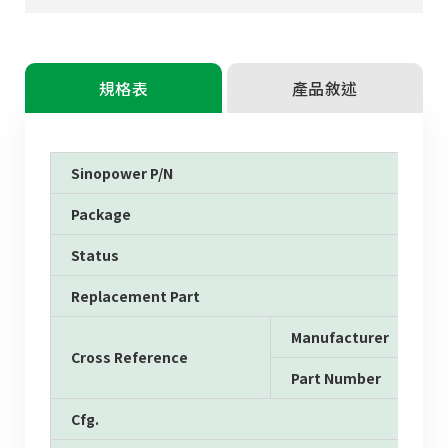
規格表
產品敘述
Sinopower P/N
Package
Status
Replacement Part
Manufacturer
Cross Reference
Part Number
Cfg.