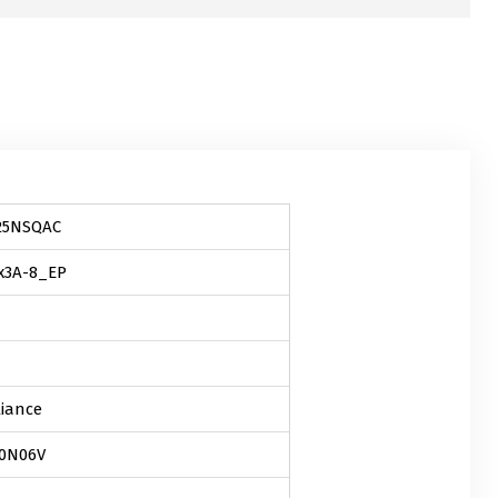
25NSQAC
x3A-8_EP
liance
0N06V