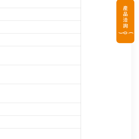
產品洽詢
(
0
)