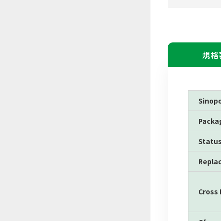
規格
Sinop
Packa
Statu
Repla
Cross