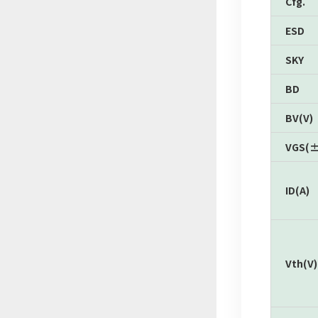
Cfg.
ESD
SKY
BD
BV(V)
VGS(±
ID(A)
Vth(V)