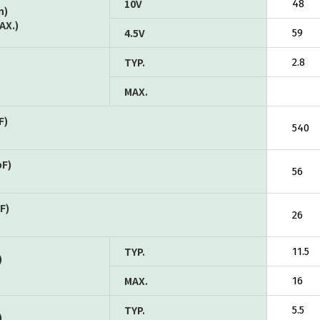
10V
48
n)
AX.)
4.5V
59
TYP.
2.8
MAX.
F)
540
pF)
56
F)
26
TYP.
11.5
)
MAX.
16
TYP.
5.5
)