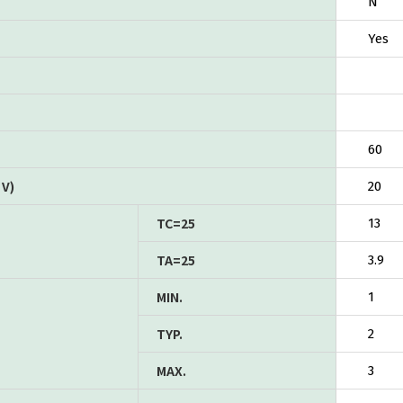
N
Yes
60
V)
20
TC=25
13
TA=25
3.9
MIN.
1
TYP.
2
MAX.
3