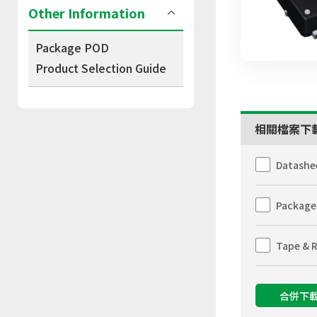
Other Information
Package POD
Product Selection Guide
相關檔案下
Datashe
Package
Tape & R
合併下