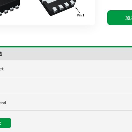
加
載
et
eel
載