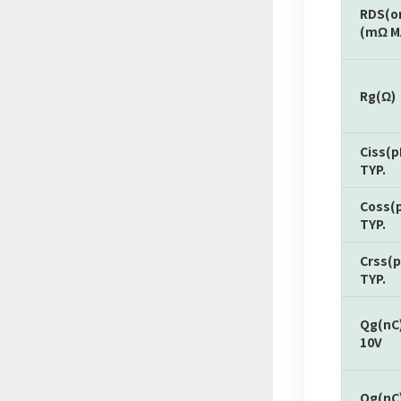
RDS(o
(mΩ M
Rg(Ω)
Ciss(p
TYP.
Coss(
TYP.
Crss(p
TYP.
Qg(nC
10V
Qg(nC