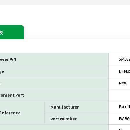
表
ower P/N
SM33
ge
DFN3
s
New
cement Part
Manufacturer
Excel
 Reference
Part Number
EMB6