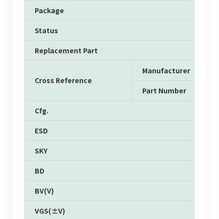
Package
Status
Replacement Part
Manufacturer
Cross Reference
Part Number
Cfg.
ESD
SKY
BD
BV(V)
VGS(±V)