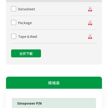
Datasheet
Package
Tape & Reel
合併下載
規格表
Sinopower P/N