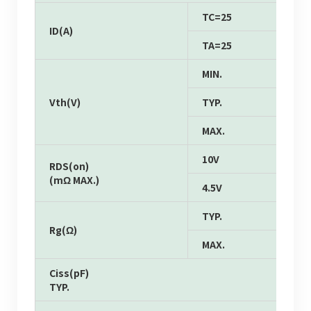
TC=25
ID(A)
TA=25
MIN.
Vth(V)
TYP.
MAX.
10V
RDS(on)
(mΩ MAX.)
4.5V
TYP.
Rg(Ω)
MAX.
Ciss(pF)
TYP.