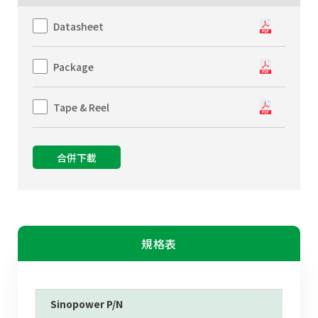
Datasheet
Package
Tape & Reel
合併下載
規格表
Sinopower P/N