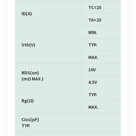
TC=25
ID(A)
TA=25
MIN.
Vth(V)
TYP.
MAX.
10V
RDS(on)
(mΩ MAX.)
4.5V
TYP.
Rg(Ω)
MAX.
Ciss(pF)
TYP.