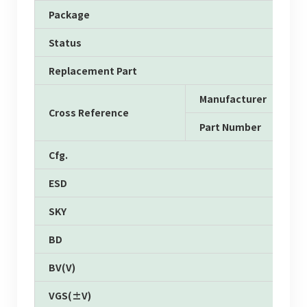
Package
Status
Replacement Part
Manufacturer
Cross Reference
Part Number
Cfg.
ESD
SKY
BD
BV(V)
VGS(±V)