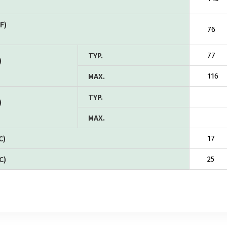
F)
76
TYP.
77
)
MAX.
116
TYP.
)
MAX.
C)
17
C)
25