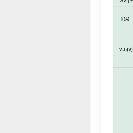
VGS(±
ID(A)
Vth(V)