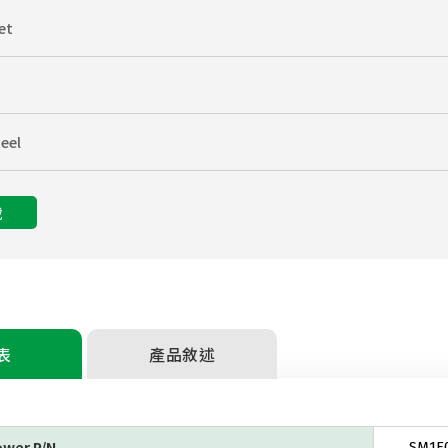
et
eel
載
表
產品敘述
ower P/N
SM1F