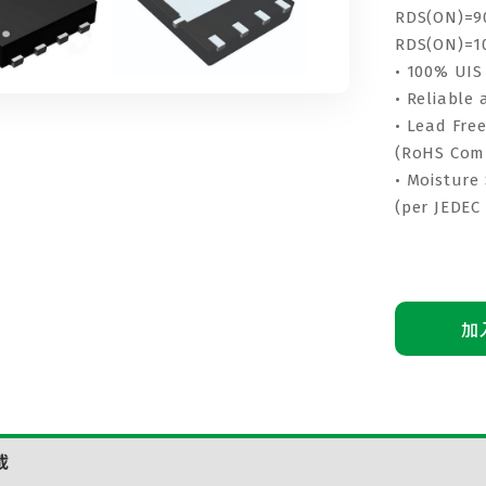
RDS(ON)=9
RDS(ON)=1
• 100% UIS
• Reliable
• Lead Fre
(RoHS Com
• Moisture 
(per JEDEC
加
載