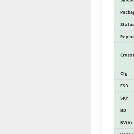
Packa
Statu
Repla
Cross
Cfg.
ESD
SKY
BD
BV(V)