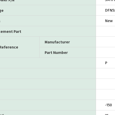
ge
DFN5
s
New
cement Part
Manufacturer
 Reference
Part Number
P
-150