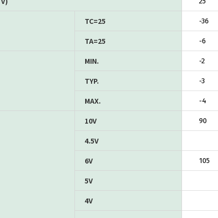
V)
25
TC=25
-36
TA=25
-6
MIN.
-2
TYP.
-3
MAX.
-4
10V
90
4.5V
6V
105
5V
4V