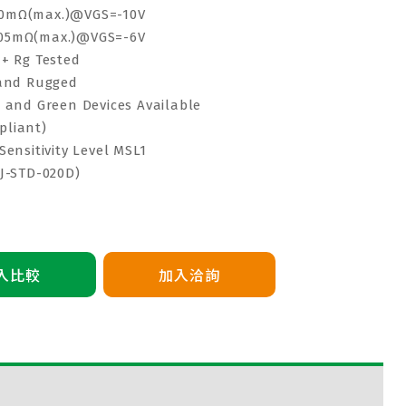
0mΩ(max.)@VGS=-10V
05mΩ(max.)@VGS=-6V
 + Rg Tested
 and Rugged
e and Green Devices Available
pliant)
Sensitivity Level MSL1
 J-STD-020D)
入比較
加入洽詢