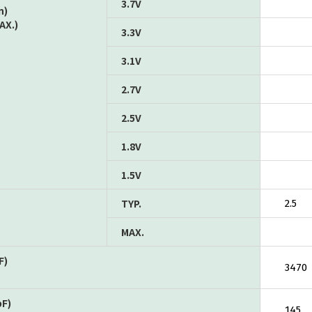
3.7V
n)
AX.)
3.3V
3.1V
2.7V
2.5V
1.8V
1.5V
TYP.
2.5
MAX.
F)
3470
pF)
145