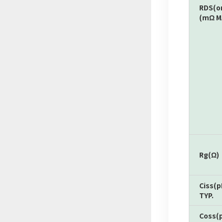
RDS(o
(mΩ M
Rg(Ω)
Ciss(p
TYP.
Coss(