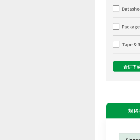
Datashe
Package
Tape & R
合併下
規格
Sinop