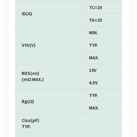
TC=25
ID(A)
TA=25
MIN.
Vth(V)
TYP.
MAX.
10V
RDS(on)
(mΩ MAX.)
4.5V
TYP.
Rg(Ω)
MAX.
Ciss(pF)
TYP.