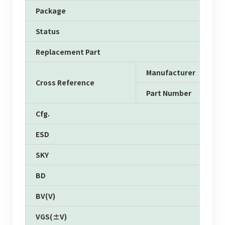
Package
Status
Replacement Part
Manufacturer
Cross Reference
Part Number
Cfg.
ESD
SKY
BD
BV(V)
VGS(±V)