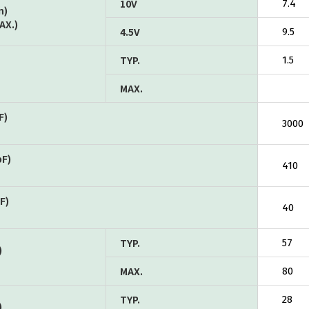
10V
7.4
n)
AX.)
4.5V
9.5
TYP.
1.5
MAX.
F)
3000
pF)
410
F)
40
TYP.
57
)
MAX.
80
TYP.
28
)