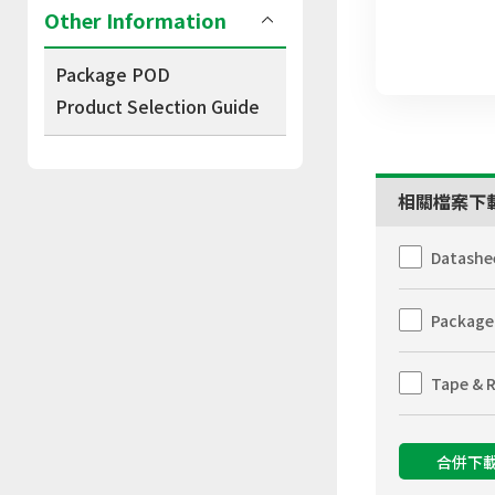
Other Information
Package POD
Product Selection Guide
相關檔案下
Datashe
Package
Tape & R
合併下