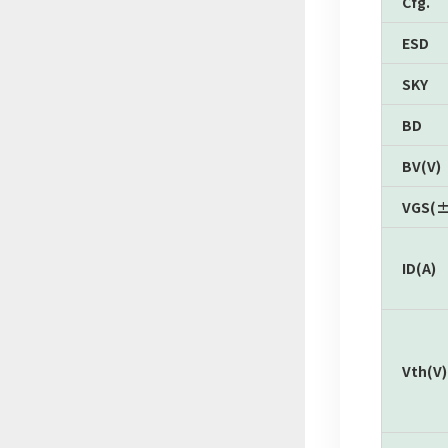
Cfg.
ESD
SKY
BD
BV(V)
VGS(±
ID(A)
Vth(V)