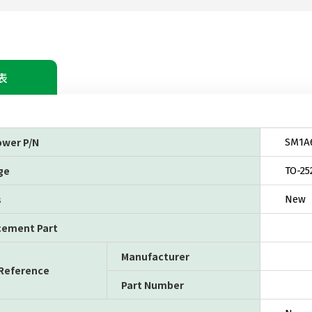
表
ower P/N
SM1A
ge
TO-25
s
New
cement Part
Manufacturer
 Reference
Part Number