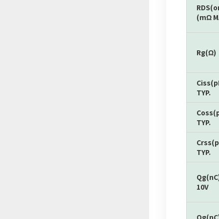
RDS(o
(mΩ M
Rg(Ω)
Ciss(p
TYP.
Coss(
TYP.
Crss(p
TYP.
Qg(nC
10V
Qg(nC