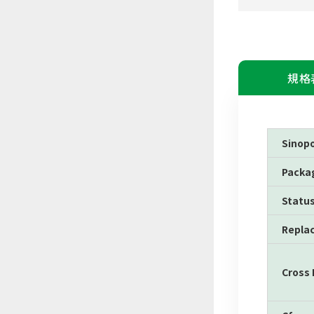
規格
Sinop
Packa
Statu
Repla
Cross