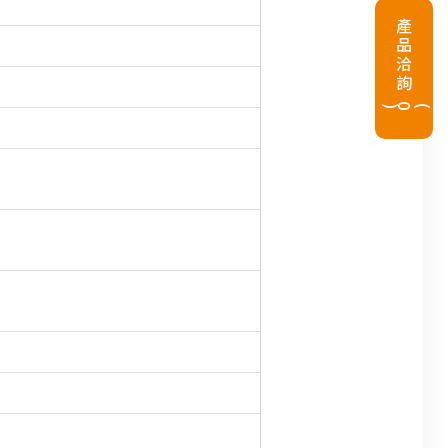
產品洽詢
(
0
)