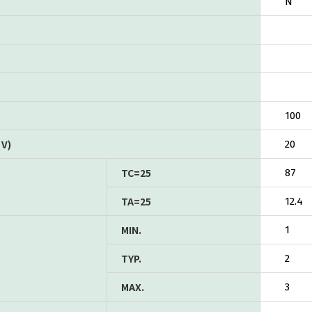
N
100
V)
20
TC=25
87
TA=25
12.4
MIN.
1
TYP.
2
MAX.
3