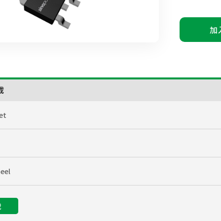
加
載
et
eel
載