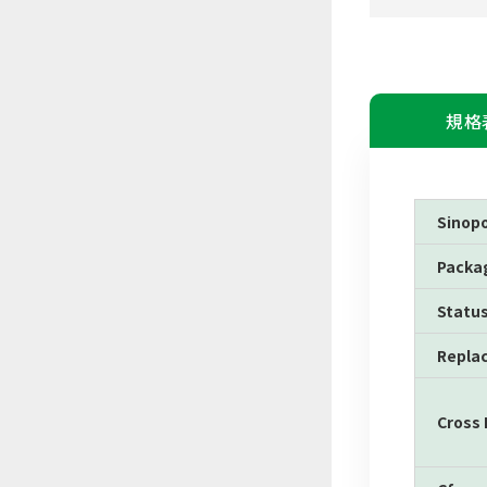
規格
Sinop
Packa
Statu
Repla
Cross