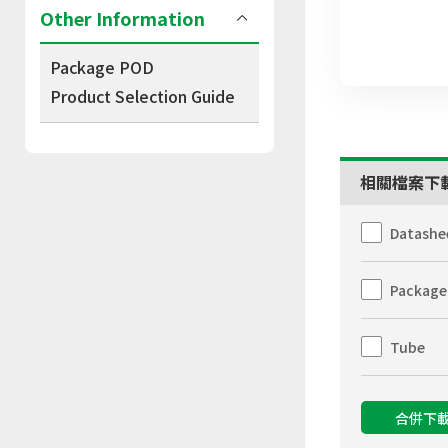
Other Information
Package POD
Product Selection Guide
相關檔案下
Datashe
Package
Tube
合併下