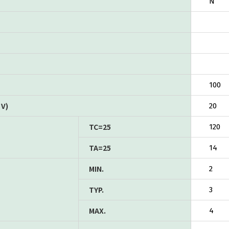
N
100
V)
20
TC=25
120
TA=25
14
MIN.
2
TYP.
3
MAX.
4