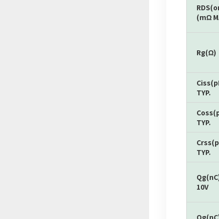
RDS(o
(mΩ M
Rg(Ω)
Ciss(p
TYP.
Coss(
TYP.
Crss(p
TYP.
Qg(nC
10V
Qg(nC