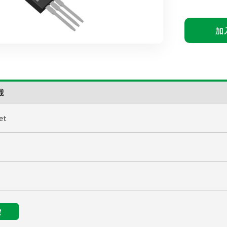
加
載
et
載