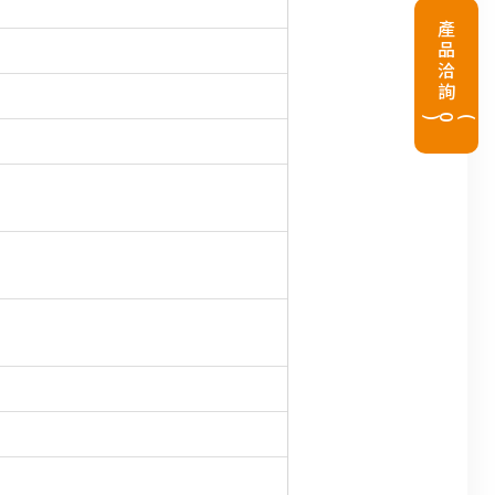
產品洽詢
(
0
)