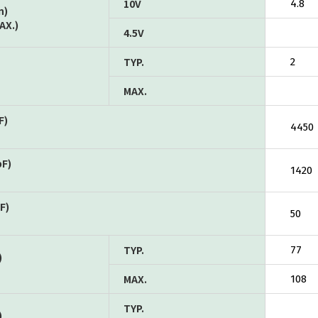
10V
4.8
n)
AX.)
4.5V
TYP.
2
MAX.
F)
4450
pF)
1420
F)
50
TYP.
77
)
MAX.
108
TYP.
)