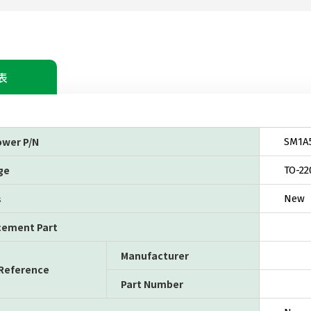
表
ower P/N
SM1A
ge
TO-22
s
New
cement Part
Manufacturer
 Reference
Part Number