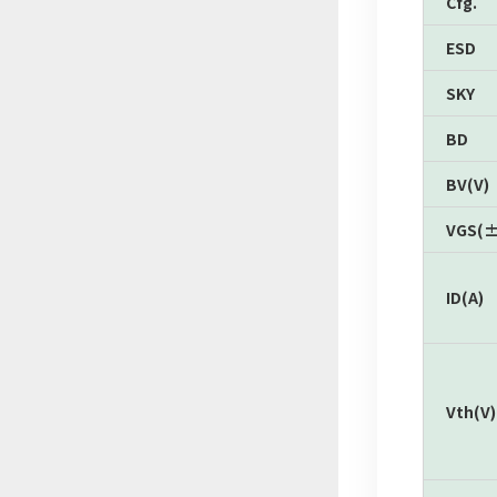
Cfg.
ESD
SKY
BD
BV(V)
VGS(±
ID(A)
Vth(V)