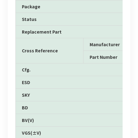
Package
Status
Replacement Part
Manufacturer
Cross Reference
Part Number
Cfg.
ESD
SKY
BD
BV(V)
VGS(±V)