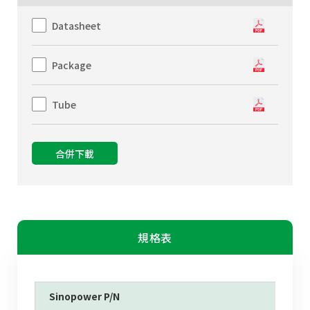
Datasheet
Package
Tube
合併下載
規格表
Sinopower P/N