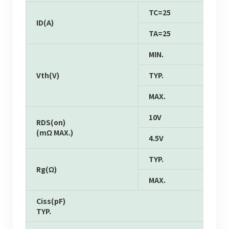
TC=25
ID(A)
TA=25
MIN.
Vth(V)
TYP.
MAX.
10V
RDS(on)
(mΩ MAX.)
4.5V
TYP.
Rg(Ω)
MAX.
Ciss(pF)
TYP.