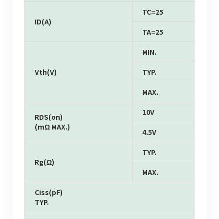
TC=25
ID(A)
TA=25
MIN.
Vth(V)
TYP.
MAX.
10V
RDS(on)
(mΩ MAX.)
4.5V
TYP.
Rg(Ω)
MAX.
Ciss(pF)
TYP.