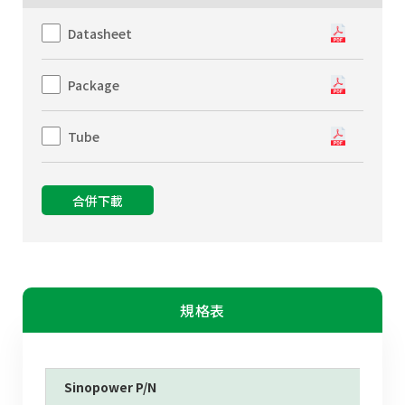
Datasheet
Package
Tube
合併下載
規格表
Sinopower P/N