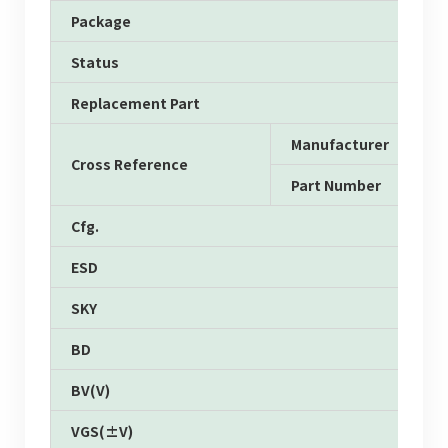
Package
Status
Replacement Part
Manufacturer
Cross Reference
Part Number
Cfg.
ESD
SKY
BD
BV(V)
VGS(±V)