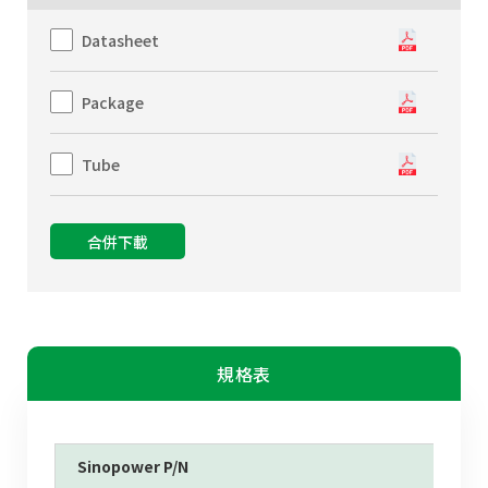
Datasheet
Package
Tube
合併下載
規格表
Sinopower P/N