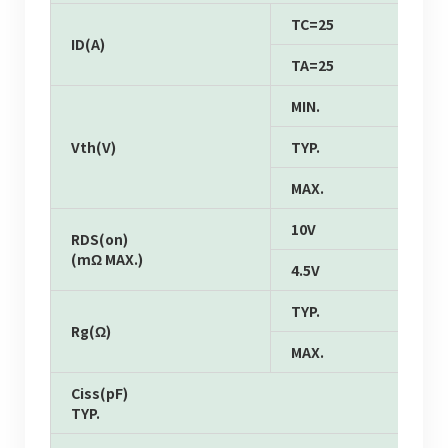
TC=25
ID(A)
TA=25
MIN.
Vth(V)
TYP.
MAX.
10V
RDS(on)
(mΩ MAX.)
4.5V
TYP.
Rg(Ω)
MAX.
Ciss(pF)
TYP.