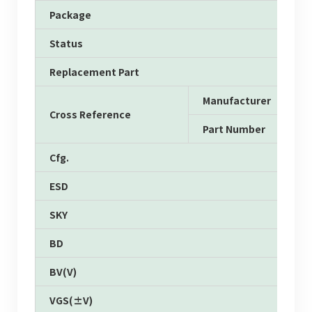
Package
Status
Replacement Part
Manufacturer
Cross Reference
Part Number
Cfg.
ESD
SKY
BD
BV(V)
VGS(±V)