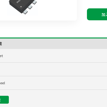
加
載
et
eel
載