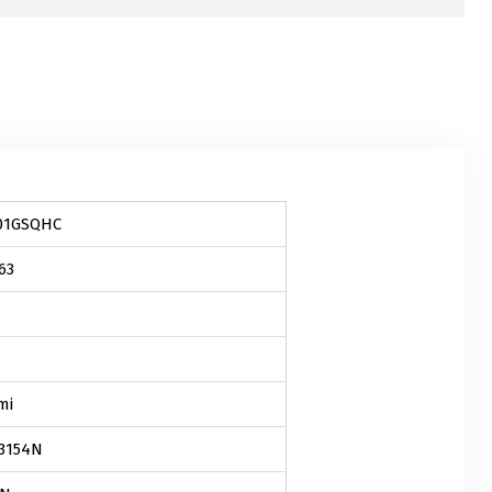
01GSQHC
63
mi
3154N