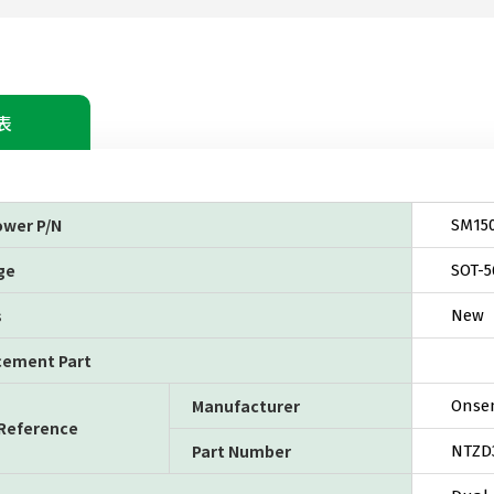
表
ower P/N
SM15
ge
SOT-5
s
New
cement Part
Manufacturer
Onse
 Reference
Part Number
NTZD