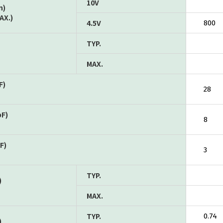
10V
n)
AX.)
4.5V
800
TYP.
MAX.
F)
28
pF)
8
F)
3
TYP.
)
MAX.
TYP.
0.74
)