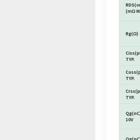
RDS(o
(mΩ M
Rg(Ω)
Ciss(p
TYP.
Coss(
TYP.
Crss(p
TYP.
Qg(nC
10V
Qg(nC