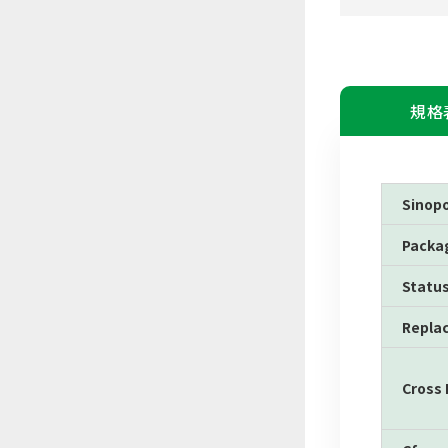
規格
Sinop
Packa
Statu
Repla
Cross