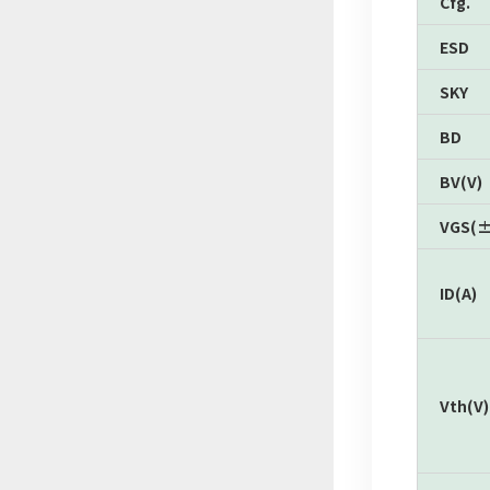
Cfg.
ESD
SKY
BD
BV(V)
VGS(±
ID(A)
Vth(V)