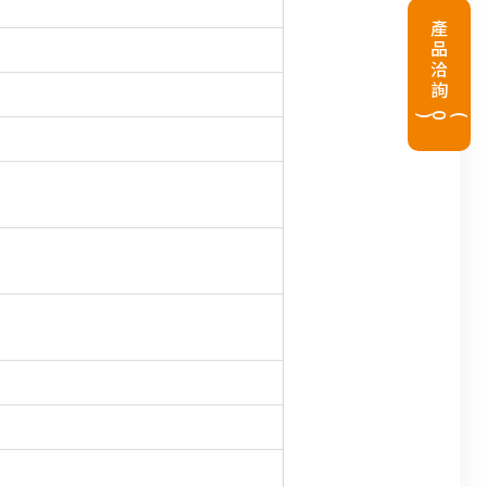
產品洽詢
(
0
)