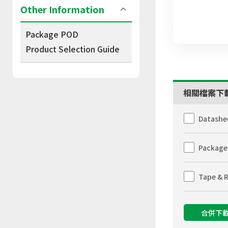
Other Information
Package POD
Product Selection Guide
相關檔案下
Datashe
Package
Tape & R
合併下