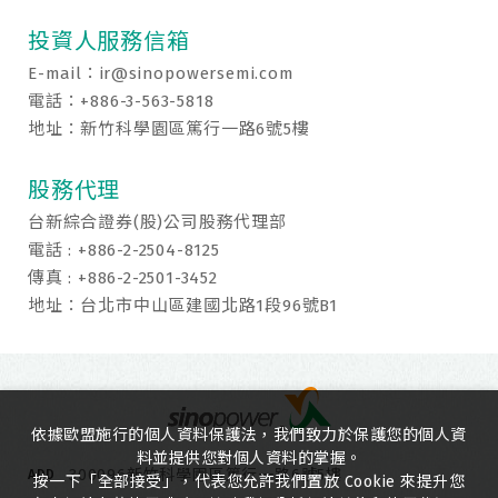
投資人服務信箱
E-mail：
ir@sinopowersemi.com
電話：+886-3-563-5818
地址：新竹科學園區篤行一路6號5樓
股務代理
台新綜合證券(股)公司股務代理部
電話 : +886-2-2504-8125
傳真 : +886-2-2501-3452
地址：台北市中山區建國北路1段96號B1
依據歐盟施行的個人資料保護法，我們致力於保護您的個人資
料並提供您對個人資料的掌握。
300096新竹科學園區篤行一路6號5樓
ADD
按一下「全部接受」，代表您允許我們置放 Cookie 來提升您