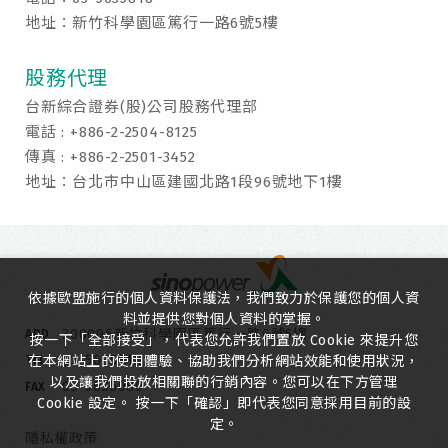
地址：新竹科學園區篤行一路6號5樓
股務代理
台新綜合證券(股)公司股務代理部
電話 : +886-2-2504-8125
傳真 : +886-2-2501-3452
地址：台北市中山區建國北路1段96號地下1樓
依據歐盟施行的個人資料保護法，我們致力於保護您的個人資
料並提供您對個人資料的掌握。
300096新竹科學園區篤行一路6號5樓
ADD
按一下「全部接受」，代表您允許我們置放 Cookie 來提升您
03-5635818
在本網站上的使用體驗、協助我們分析網站效能和使用狀況，
TEL
以及讓我們投放相關聯的行銷內容。您可以在下方管理
03-5635080
FAX
Cookie 設定。 按一下「確認」即代表您同意採用目前的設
定。
隱私權政策