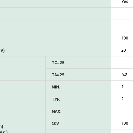
Yes
100
V)
20
TC=25
TA=25
4.2
MIN.
1
TYP.
2
MAX.
10V
100
n)
AX.)