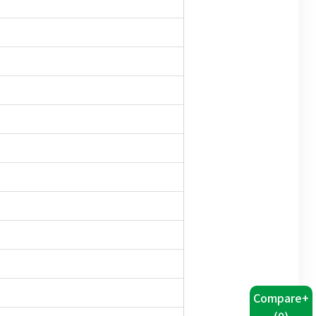
Compare+
(
0
)