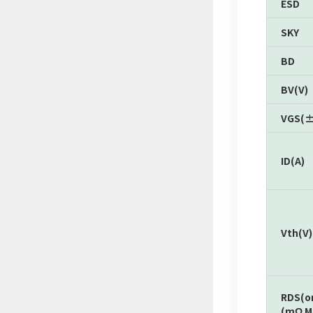
ESD
SKY
BD
BV(V)
VGS(±
ID(A)
Vth(V)
RDS(o
(mΩ M