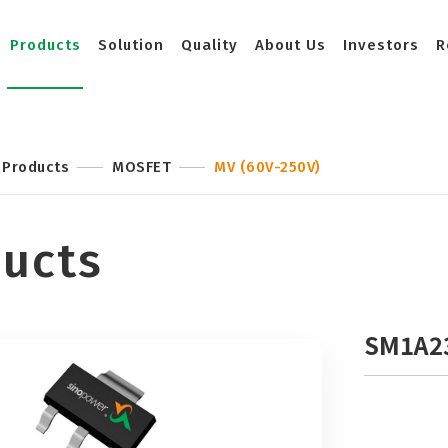
Products
Solution
Quality
About Us
Investors
R
Products
MOSFET
MV (60V-250V)
ucts
SM1A2