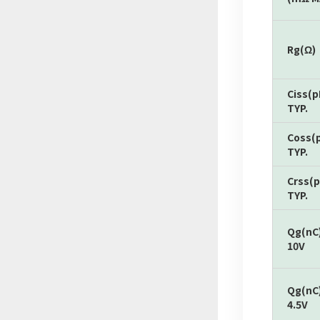
Rg(Ω)
Ciss(p
TYP.
Coss(
TYP.
Crss(p
TYP.
Qg(nC
10V
Qg(nC
4.5V