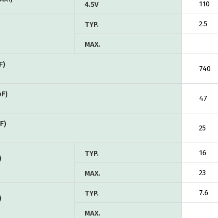
4.5V
110
TYP.
2.5
MAX.
F)
740
pF)
47
F)
25
TYP.
16
)
MAX.
23
TYP.
7.6
)
MAX.