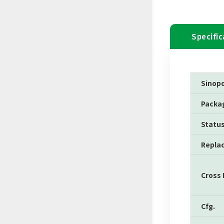
Specific
Sinop
Packa
Statu
Repla
Cross
Cfg.