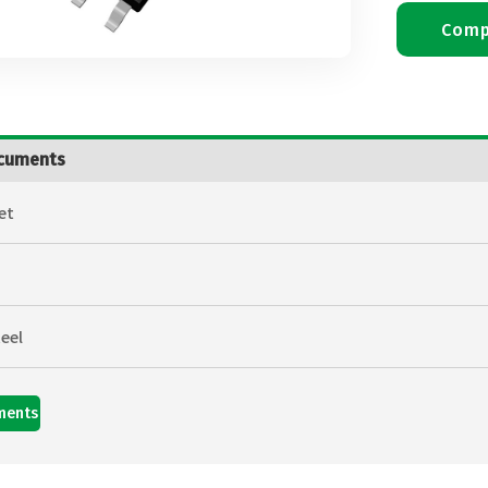
Comp
cuments
et
eel
ments