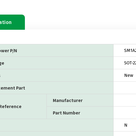
ation
ower P/N
SM1A
ge
SOT-2
s
New
cement Part
Manufacturer
 Reference
Part Number
N