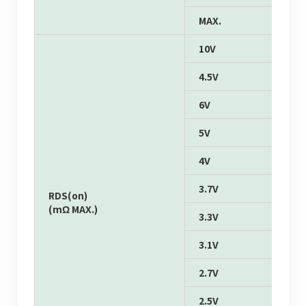
MAX.
10V
4.5V
6V
5V
4V
3.7V
RDS(on)
(mΩ MAX.)
3.3V
3.1V
2.7V
2.5V