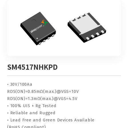
SM4517NHKPD
• 30V/100Aa
RDS(ON)=0.85mΩ(max.)@VGS=10V
RDS(ON)=1.3mΩ(max.)@VGS=4.5V
• 100% UIS + Rg Tested
• Reliable and Rugged
• Lead Free and Green Devices Available
(RoHS Compliant)