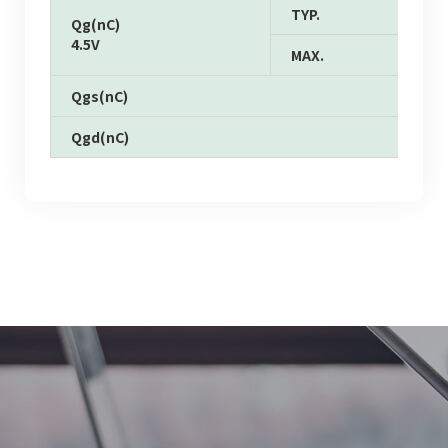
TYP.
Qg(nC)
4.5V
MAX.
Qgs(nC)
Qgd(nC)