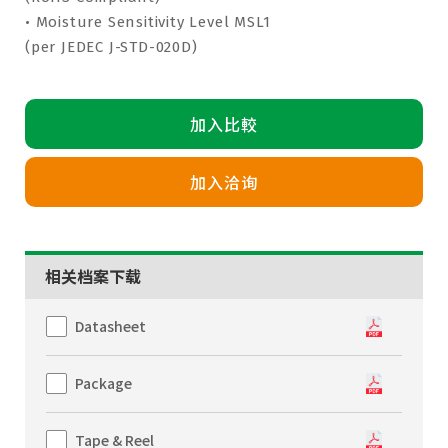
• Moisture Sensitivity Level MSL1
(per JEDEC J-STD-020D)
加入比較
加入洽询
相关档案下载
Datasheet
Package
Tape & Reel