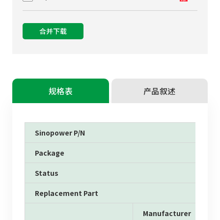
合并下载
规格表
产品叙述
Sinopower P/N
Package
Status
Replacement Part
Manufacturer