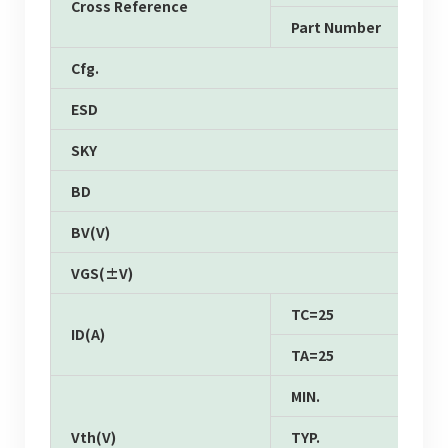
Cross Reference
Part Number
Cfg.
ESD
SKY
BD
BV(V)
VGS(±V)
TC=25
ID(A)
TA=25
MIN.
Vth(V)
TYP.