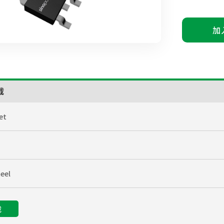
加
载
et
eel
载