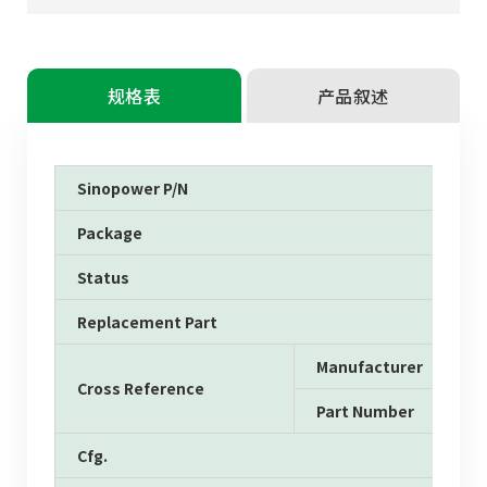
规格表
产品叙述
Sinopower P/N
Package
Status
Replacement Part
Manufacturer
Cross Reference
Part Number
Cfg.