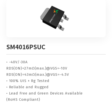
SM4016PSUC
• -40V/-30A
RDS(ON)=27mΩ(max.)@VGS=-10V
RDS(ON)=43mΩ(max.)@VGS=-4.5V
• 100% UIS + Rg Tested
• Reliable and Rugged
• Lead Free and Green Devices Available
(RoHS Compliant)