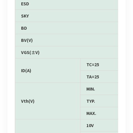
ESD
SKY
BD
BV(V)
VGS(±V)
TC=25
ID(A)
TA=25
MIN.
Vth(V)
TYP.
MAX.
10V