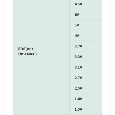
4.5V
6V
5V
4V
3.7V
RDS(on)
(mΩ MAX.)
3.3V
3.1V
2.7V
2.5V
1.8V
1.5V