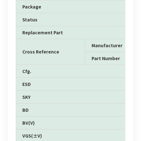
Package
Status
Replacement Part
Manufacturer
Cross Reference
Part Number
Cfg.
ESD
SKY
BD
BV(V)
VGS(±V)