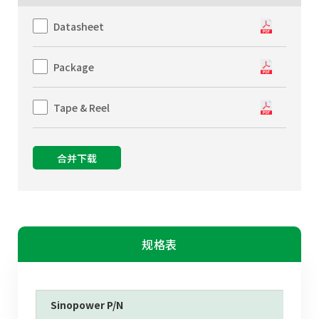
Datasheet
Package
Tape & Reel
合并下载
规格表
Sinopower P/N