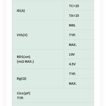
TC=25
ID(A)
TA=25
MIN.
Vth(V)
TYP.
MAX.
10V
RDS(on)
(mΩ MAX.)
4.5V
TYP.
Rg(Ω)
MAX.
Ciss(pF)
TYP.