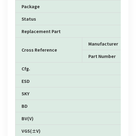
Package
Status
Replacement Part
Manufacturer
Cross Reference
Part Number
Cfg.
ESD
SKY
BD
BV(V)
VGS(±V)