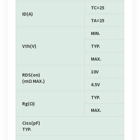
TC=25
ID(A)
TA=25
MIN.
Vth(V)
TYP.
MAX.
10V
RDS(on)
(mΩ MAX.)
4.5V
TYP.
Rg(Ω)
MAX.
Ciss(pF)
TYP.