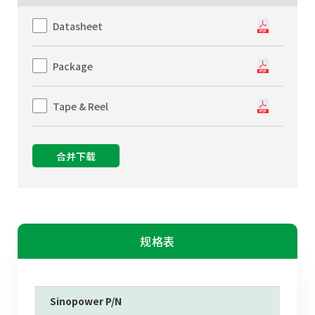
Datasheet
Package
Tape & Reel
合并下载
规格表
Sinopower P/N